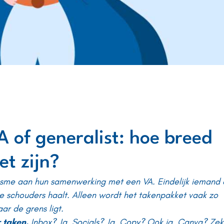
A of generalist: hoe breed
t zijn?
sme aan hun samenwerking met een VA. Eindelijk iemand 
e schouders haalt. Alleen wordt het takenpakket vaak zo
r de grens ligt.
 taken.
Inbox? Ja. Socials? Ja. Copy? Ook ja. Canva? Zek