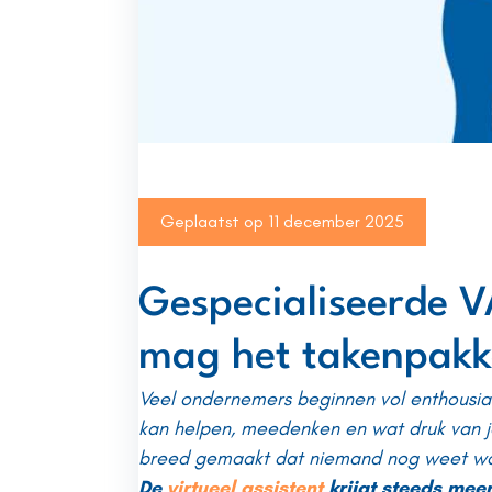
Geplaatst op
11 december 2025
Gespecialiseerde V
mag het takenpakke
Veel ondernemers beginnen vol enthousia
kan helpen, meedenken en wat druk van j
breed gemaakt dat niemand nog weet waa
De
virtueel assistent
krijgt steeds meer