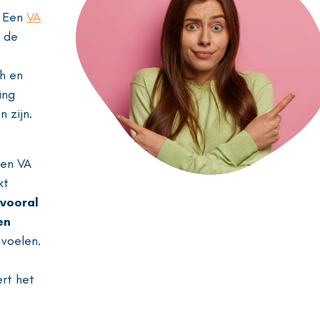
. Een
VA
k de
ch en
ing
 zijn.
een VA
kt
 vooral
en
voelen.
ert het