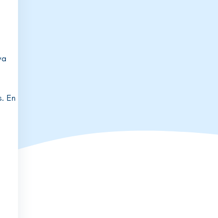
va
s. En