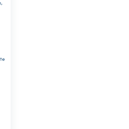
h,
 te