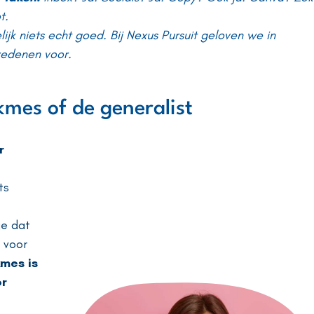
t.
ijk niets echt goed. Bij Nexus Pursuit geloven we in
redenen voor.
kmes of de generalist
r
ts
je dat
s voor
mes is
or