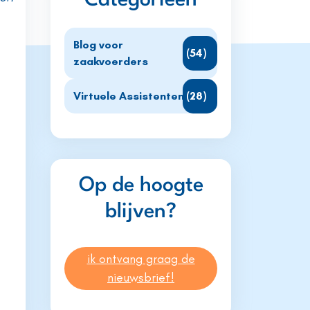
Categorieën
Blog voor
(54)
zaakvoerders
Virtuele Assistenten
(28)
Op de hoogte
blijven?
ik ontvang graag de
nieuwsbrief!