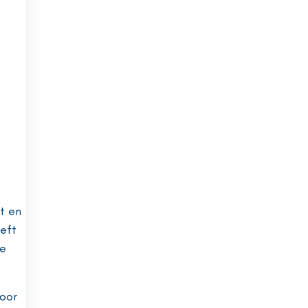
gt en
oeft
de
oor