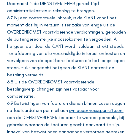
Daarnaast is de DIENSTVERLENER gerechtigd
administratiekosten in rekening te brengen.
6.7 Bij een contractuele inbreuk, is de KLANT vanaf het
moment dat hij in verzuim is ter zake van enige uit de
OVEREENKOMST voortvloeiende verplichtingen, gehouden
de buitengerechtelijke incassokosten te vergoeden. Al
hetgeen dat door de KLANT wordt voldaan, strekt steeds
ter afdoening van alle verschuldigde interest en kosten en
vervolgens van de opeisbare facturen die het langst open
staan, zulks ongeacht hetgeen de KLANT omtrent de
betaling vermeldt.
6.8 Uit de OVEREENKOMST voortvloeiende
betalingsverplichtingen zijn niet vatbaar voor
compensatie.
6.9 Betwistingen van facturen dienen binnen zeven dagen
na factuurdatum per mail aan
symocos@nexuspursuit.com
aan de DIENSTVERLENER kenbaar te worden gemaakt, bij
gebreke waaraan de facturen geacht aanvaard te zijn.
Ingeval van betwistingen aangaande verborgen gebreken