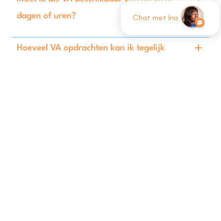
dagen of uren?
Chat met Ina
Hoeveel VA opdrachten kan ik tegelijk
aannemen via Nexus Pursuit?
Wat wordt er van mij verwacht qua
communicatie en rapportering?
Kan ik zelf aangeven welke opdrachten ik
wel of niet wil doen?
Word ik als virtueel assistent ook
voorgesteld aan opdrachtgevers buiten